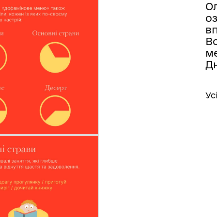
О
о
в
В
м
Д
Ус