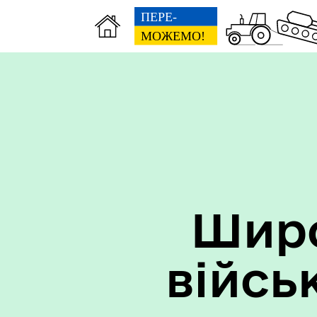
Широ
війсь