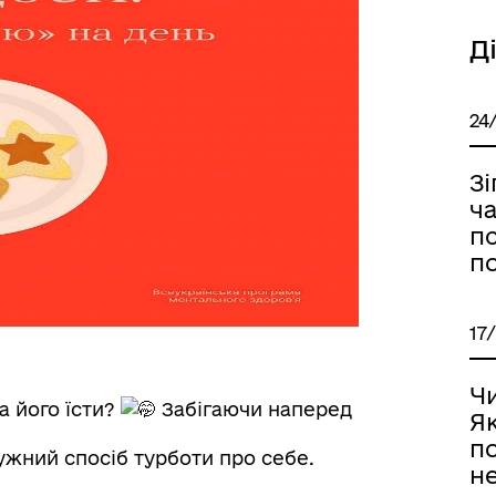
Д
24
Зі
ча
п
п
17
Чи
 його їсти?
Забігаючи наперед
Як
по
ужний спосіб турботи про себе.
не