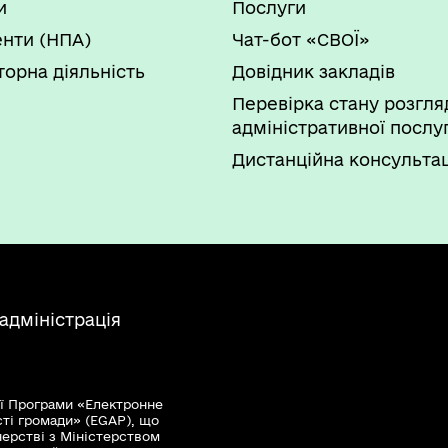
и
Послуги
нти (НПА)
Чат-бот «СВОЇ»
торна діяльність
Довідник закладів
Перевірка стану розгля
адміністративної послу
Дистанційна консультац
адміністрація
ї Програми «Електронне
сті громади» (EGAP), що
нерстві з Міністерством