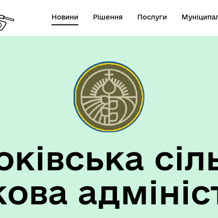
Новини
Рішення
Послуги
Муніципал
ківська сіл
кова адмініс