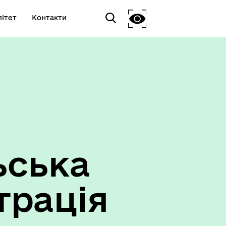
ітет
Контакти
ьська
трація