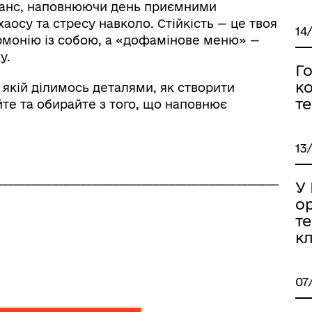
ланс, наповнюючи день приємними
аосу та стресу навколо. Стійкість — це твоя
14
армонію із собою, а «дофамінове меню» —
у.
Го
ко
у якій ділимось деталями, як створити
т
йте та обирайте з того, що наповнює
13
_______________________________________________________
У 
ор
те
к
07