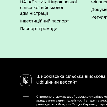
НАЧАЛЬНИК Широківської
Фінанс
сільської військової
Докуме
адміністрації
Регуля
Інвестиційний паспорт
Паспорт громади
Широківська сільська військова 
Офіційний вебсайт
Створено в межах швейцарсько-українсько
урядування задля підзвітності влади та уча
реалізується Фондом Східна Європа у парт