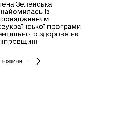
лена Зеленська
знайомилась із
провадженням
сеукраїнської програми
ентального здоровʼя на
ніпровщині
і новини