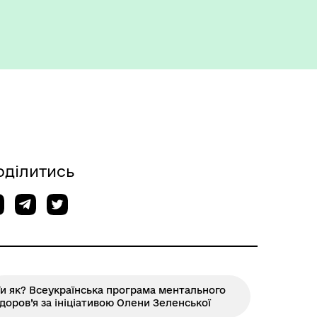
оділитись
и як? Всеукраїнська програма ментального
доров’я за ініціативою Олени Зеленської