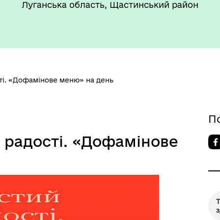
Луганська область, Щастинський район
сті. «Дофамінове меню» на день
П
 радості. «Дофамінове
Т
з