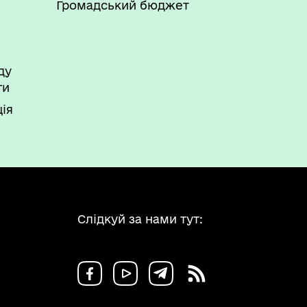
Громадський бюджет
ду
ги
ія
Слідкуй за нами тут: