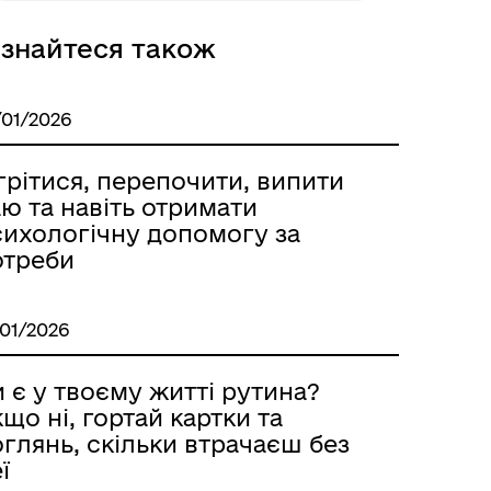
ізнайтеся також
/01/2026
грітися, перепочити, випити
ю та навіть отримати
сихологічну допомогу за
отреби
/01/2026
 є у твоєму житті рутина?
що ні, гортай картки та
глянь, скільки втрачаєш без
ї