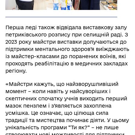
Перша леді також відвідала виставкову залу
петриківського розпису при селищній раді. З
2023 року майстри виставки долучаються до
підтримки ментального здоров’я виїжджають
із майстер-класами до поранених воїнів, які
проходять реабілітацію в медичних закладах
регіону.
«Майстри кажуть, що найзворушливіший
момент – коли навіть у найсуворіших і
скептичних спочатку учнів виходить перший
мазок пензлем і з’являється захоплена
усмішка. Це означає, що цілюща сила
традиції та мистецтва починає діяти. У цьому
унікальність програми “Ти як?” – не лише
створювати нові можливості для підтримки