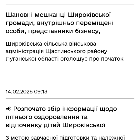
Шановні мешканці Широківської
громади, внутрішньо переміщені
особи, представники бізнесу,
громадські активісти та експерти!
Широківська сільська військова
адміністрація Щастинського району
Луганської області оголошує про початок
надзвичайно важливого процесу — розробки
проєкту Стратегії розвитку Широківської
селищної територіальної громади
Щастинського району Луганської ...
14.02.2026 09:13
📢 Розпочато збір інформації щодо
літнього оздоровлення та
відпочинку дітей Широківської
селищної територіальної громади у
З метою завчасної підготовки та належної