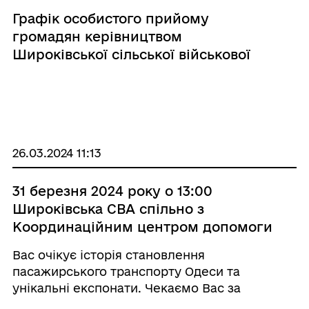
Графік особистого прийому
громадян керівництвом
Широківської сільської військової
адміністрації на 2025 рік
26.03.2024 11:13
31 березня 2024 року о 13:00
Широківська СВА спільно з
Координаційним центром допомоги
ВПО Луганщини запрошує дітей та
Вас очікує історія становлення
дорослих Луганщини відвідати
пасажирського транспорту Одеси та
оновлений музей КП "
унікальні експонати. Чекаємо Вас за
Одесміськелектротранс"
адресою: м. Одеса, Олексіївська площа 21-А.