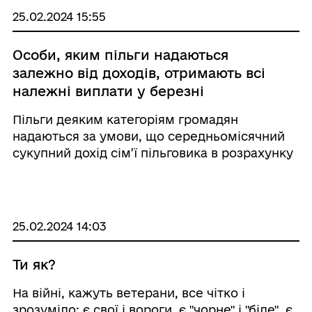
25.02.2024 15:55
Особи, яким пільги надаються
залежно від доходів, отримають всі
належні виплати у березні
Пільги деяким категоріям громадян
надаються за умови, що середньомісячний
сукупний дохід сім’ї пільговика в розрахунку
на одну особу за попередні шість місяців не
перевищує величини доходу, який дає право
на податкову соціальну пільгу. Під час ви ...
25.02.2024 14:03
Ти як?
На війні, кажуть ветерани, все чітко і
зрозуміло: є свої і вороги, є "чорне" і "біле", є