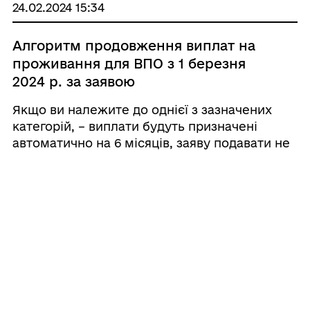
24.02.2024 15:34
Алгоритм продовження виплат на
проживання для ВПО з 1 березня
2024 р. за заявою
Якщо ви належите до однієї з зазначених
категорій, – виплати будуть призначені
автоматично на 6 місяців, заяву подавати не
потрібно ● пенсіонери, у яких станом на 1
січня 2024 року розмір пенсії не перевищує 9
444 грн (чотири прожиткових мінімуми ...
24.02.2024 13:28
До другої річниці повномасштабного
вторгнення росії в Україну
24 лютого 2024 року Широківська сільська