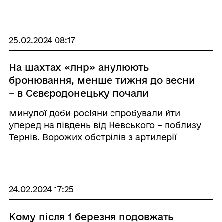
категорії до 73 кг із загальним результатом в
737,5 кг. Спортсмен переміг у кожній з трьох
вправ ...
25.02.2024 08:17
На шахтах «лнр» анулюють
бронювання, менше тижня до весни
– в Сєвєродонецьку почали
тестувати котельню, по
Минулої доби росіяни спробували йти
деокупованій Надії завдано
уперед на південь від Невського – поблизу
авіаційного удару
Тернів. Ворожих обстрілів з артилерії
зазнала Білогорівка. З авіації – Надія.
«Окупанти зазнають знаних втрат, зокрема, й
на Лимано-Куп’янському ...
24.02.2024 17:25
Кому після 1 березня подовжать