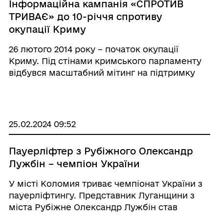
Інформаційна кампанія «СПРОТИВ
ТРИВАЄ» до 10-річчя спротиву
окупації Криму
26 лютого 2014 року – початок окупації
Криму. Під стінами кримського парламенту
відбувся масштабний мітинг на підтримку
територіальної цілісності України. На заклик
Меджлісу кримськотатарського народу до
заходу долучилися тисячі активістів і не ...
25.02.2024 09:52
Пауерліфтер з Рубіжного Олександр
Лужбін – чемпіон України
У місті Коломия триває чемпіонат України з
пауерліфтингу. Представник Луганщини з
міста Рубіжне Олександр Лужбін став
переможцем серед юніорів у ваговій