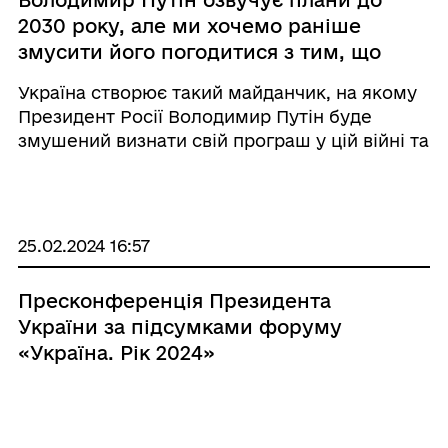
Володимир Путін озвучує плани до
2030 року, але ми хочемо раніше
змусити його погодитися з тим, що
він програв цю війну – Президент
Україна створює такий майданчик, на якому
України
Президент Росії Володимир Путін буде
змушений визнати свій програш у цій війні та
не зможе реалізувати жодних своїх планів.
Про це заявив Президент Володимир
Зеленський під час пресконференції в
межах форуму &laqu ...
25.02.2024 16:57
Пресконференція Президента
України за підсумками форуму
«Україна. Рік 2024»