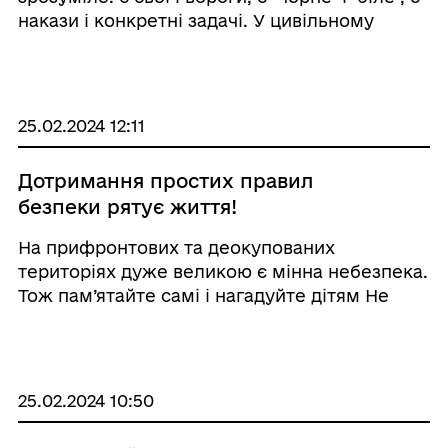
накази і конкретні задачі. У цивільному
житті, яке для них іноді починається з
чистого аркуша, постійно змінюються події,
щось виходить з ладу, ла ...
25.02.2024 12:11
Дотримання простих правил
безпеки рятує життя!
На прифронтових та деокупованих
територіях дуже великою є мінна небезпека.
Тож пам’ятайте самі і нагадуйте дітям Не
ходіть невідомими чи неперевіреними
маршрутами, ґрунтовими дорогами. На
прифронтових територіях, місцях, де
проходили бойові ді ...
25.02.2024 10:50