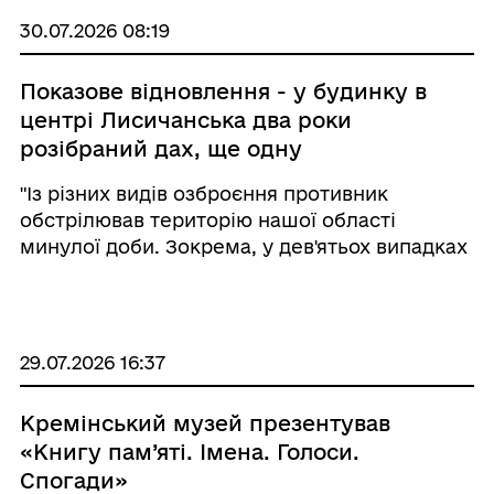
30.07.2026 08:19
Показове відновлення - у будинку в
центрі Лисичанська два роки
розібраний дах, ще одну
багатоповерхівку демонтують у
"Із різних видів озброєння противник
Сіверськодонецьку, дев'ять разів
обстрілював територію нашої області
росіяни вдарили зі ствольної
минулої доби. Зокрема, у дев'ятьох випадках
артилерії на Луганщині
поцілив зі ствольної артилерії. П'ять разів
намагався уразити мінометним вогнем. Бив
із автоматичних гранатометів. Здійснив 1 ...
29.07.2026 16:37
Кремінський музей презентував
«Книгу пам’яті. Імена. Голоси.
Спогади»