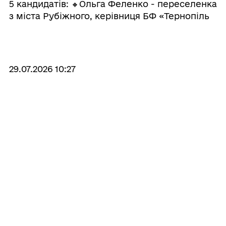
5 кандидатів: 🔸Ольга Феленко - переселенка
з міста Рубіжного, керівниця БФ «Тернопіль
ХАБ - Нове Життя»; 🔸Іветта Кузьміна –
фінансова директорка БФ Схід СОС. Активна
учасниця Луг ...
29.07.2026 10:27
У І півріччі план власних
надходжень пенсійною службою
Луганщини виконано на 155 %
Відбулося засідання колегії Головного
управління Пенсійного фонду України в
Луганській області. Під час заходу
проаналізовані результати діяльності
установи за І півріччя 2026 року та окреслені
завдання на наступний період. У роботі
колегії взяли уч ...
29.07.2026 10:13