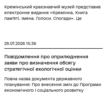
Кремінський краєзнавчий музей представив
електронне видання «Кремінна. Книга
пам’яті. Імена. Голоси. Спогади». Це
відкритий проєкт, який продовжує
наповнюватися новими матеріалами та
редагуватися. Це жива хроніка громади, яка
об&rsquo ...
29.07.2026 15:36
Повідомлення про оприлюднення
заяви про визначення обсягу
стратегічної екологічної оцінки
проєкту документа державного
Повна назва документа державного
планування «Про внесення змін до
планування: Про внесення змін до Програми
Програми економічного і
економічного і соціального розвитку
соціального розвитку Луганської
Луганської області на 2024-2027 роки,
області на 2024-2027 роки»
затвердженої розпорядженням голови