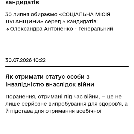
кандидатів
30 липня обираємо «СОЦІАЛЬНА МІСІЯ
ЛУГАНЩИНИ» серед 5 кандидатів:
🔸Олександра Антоненко - Генеральний
директор КНП «Старобільський центр
первинної медико-санітарної допомоги»;
🔸Юлія Красільникова - координаторка
напрямку ві ...
30.07.2026 10:22
Як отримати статус особи з
інвалідністю внаслідок війни
Поранення, отримані під час війни, — це не
лише серйозне випробування для здоров’я, а
й підстава для отримання всебічної
державної підтримки. Однією з форм такої
підтримки є надання статусу особи з
інвалідністю внаслідок війни (ОІВВ). Хто м ...