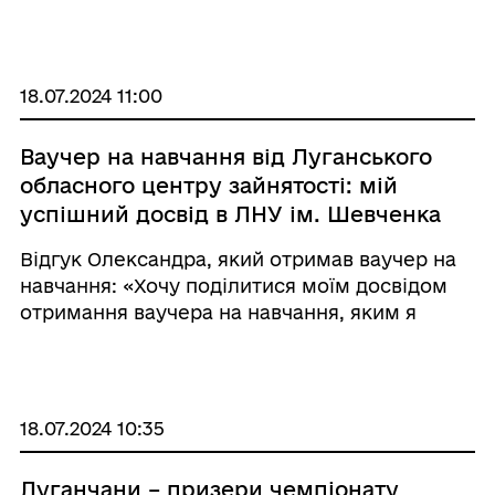
військовослужбовців - загалом 60 тис.
гривень. Співробітник ДСНС - 12 тис. гривень.
Стосовно оформлення документ ...
18.07.2024 11:00
Ваучер на навчання від Луганського
обласного центру зайнятості: мій
успішний досвід в ЛНУ ім. Шевченка
та практичні поради для майбутніх
Відгук Олександра, який отримав ваучер на
студентів"
навчання: «Хочу поділитися моїм досвідом
отримання ваучера на навчання, яким я
скористався минулого року за сприянням
Луганського обласного центру зайнятості.
Зараз я пишу кваліфікаційну роботу магістра
т ...
18.07.2024 10:35
Луганчани – призери чемпіонату