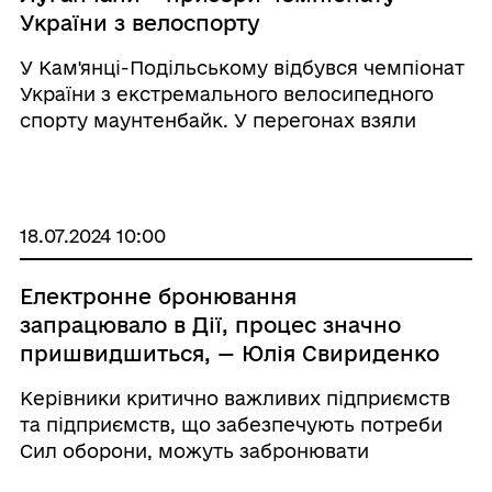
України з велоспорту
У Кам'янці-Подільському відбувся чемпіонат
України з екстремального велосипедного
спорту маунтенбайк. У перегонах взяли
участь близько 200 спортсменів. За
підсумками змагань в дисципліні ХСС (шорт-
трек) наш Данило Сурженко посів друге
місце сере ...
18.07.2024 10:00
Електронне бронювання
запрацювало в Дії, процес значно
пришвидшиться, — Юлія Свириденко
Керівники критично важливих підприємств
та підприємств, що забезпечують потреби
Сил оборони, можуть забронювати
співробітників через портал Дія. Сервіс, який