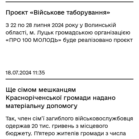
Проєкт «Військове таборування»
З 22 по 28 липня 2024 року у Волинській
області, м. Луцьк громадською організацією
«ПРО 100 МОЛОДЬ» буде реалізовано проєкт
«Військове таборування». У рамках проєкту
учасники здобудуть навички з стрілецької
підготовки та тактики, т ...
18.07.2024 11:35
Ще сімом мешканцям
Красноріченської громади надано
матеріальну допомогу
Так, член сім’ї загиблого військовослужбовця
одержав 20 тис. гривень з місцевого
бюджету. П’ятеро жителів громади з числа