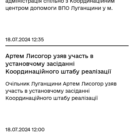
адміністрація спільно з Координаційним
центром допомоги ВПО Луганщини у м.
Одеса запрошує діток з батьками до
німецького читального залу Одеської
національно-наукової бібліотеки на
кулінарний майстер клас з приготування
18.07.2024 12:35
стра ...
Артем Лисогор узяв участь в
установчому засіданні
Координаційного штабу реалізації
ветеранської політики
Очільник Луганщини Артем Лисогор узяв
участь в установчому засіданні
Координаційного штабу реалізації
ветеранської політики та запровадження
відповідної регіональної інфраструктури під
головуванням в. о. Міністра у справах
ветеранів України Олександра Пор ...
18.07.2024 12:00