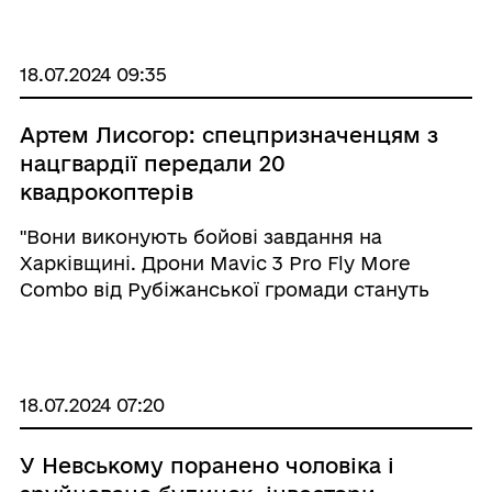
значно пришвидшує процедуру бронювання
та дозволяє отримати результат протягом
доби, вже доступни ...
18.07.2024 09:35
Артем Лисогор: спецпризначенцям з
нацгвардії передали 20
квадрокоптерів
"Вони виконують бойові завдання на
Харківщині. Дрони Mavic 3 Pro Fly More
Combo від Рубіжанської громади стануть
нашим хлопцям у нагоді при розвідці та
роботі в тилу противника", - наголосив
очільник Луганщини Артем Лисогор. 20
квадрокоптерів ...
18.07.2024 07:20
У Невському поранено чоловіка і