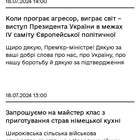
18.07.2024 14:00
Коли програє агресор, виграє світ –
виступ Президента України в межах
ІV саміту Європейської політичної
спільноти
Щиро дякую, Прем'єр-міністре! Дякую за
ваші добрі слова про нас, про Україну, про
нашу боротьбу й дякую за підтвердження
того, що відносини та співпраця між
Україною та Великою Британією, а також між
Великою Британією та всією Європою
зберігають ви ...
18.07.2024 13:00
Запрошуємо на майстер клас з
приготування страв німецької кухні
Широківська сільська військова