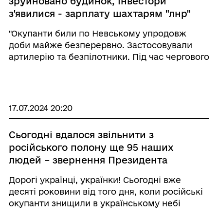
зруйновано будинок, інвестори
з'явилися - зарплату шахтарям "лнр"
так і не платять, ще понад 90 дітей з
"Окупанти били по Невському упродовж
"лнр" відправили на курси стрільби
доби майже безперервно. Застосовували
та управління БпЛА
артилерію та безпілотники. Під час чергового
обстрілу поранень зазнав місцевий житель
1974 року народження. В чоловіка - рвані
рани руки, лопатки, чисельні дрібні скалкові
пор ...
17.07.2024 20:20
Сьогодні вдалося звільнити з
російського полону ще 95 наших
людей – звернення Президента
Дорогі українці, українки! Сьогодні вже
десяті роковини від того дня, коли російські
окупанти знищили в українському небі
пасажирський літак – рейс MH17.