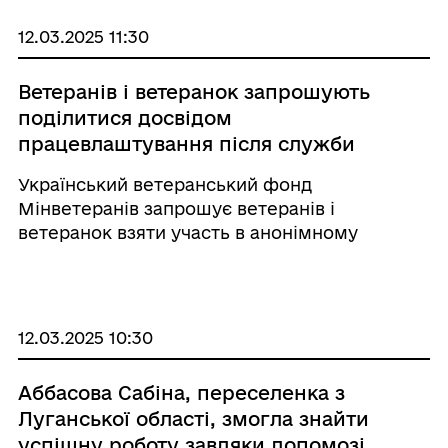
миру, – запевнив Артем Лисогор. – У свою ...
12.03.2025 11:30
Ветеранів і ветеранок запрошують
поділитися досвідом
працевлаштування після служби
Український ветеранський фонд
Мінветеранів запрошує ветеранів і
ветеранок взяти участь в анонімному
онлайн-опитуванні та поділитися досвідом
працевлаштування після служби. Ветеранів і
ветеранок, які мають досвід звільнення зі
служби і пошуку роботи, пр ...
12.03.2025 10:30
Аббасова Сабіна, переселенка з
Луганської області, змогла знайти
успішну роботу завдяки допомозі