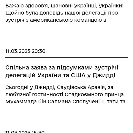
Трампу за конструктивність розмови
Бажаю здоров’я, шановні українці, українки!
команд – звернення Президента
Щойно була доповідь нашої делегації про
зустріч з американською командою в
Саудівській Аравії. Більшу частину дня
сьогодні тривала розмова, і розмова була
хорошою – конструктивною, наші команди
вс ...
11.03.2025 20:30
Спільна заява за підсумками зустрічі
делегацій України та США у Джидді
Сьогодні у Джидді, Саудівська Аравія, за
люб’язної гостинності Спадкоємного принца
Мухаммада бін Салмана Сполучені Штати та
Україна зробили важливі кроки на шляху до
відновлення надійного миру в Україні.
Представники обох країн високо оцінили ...
11.03.2025 15:30