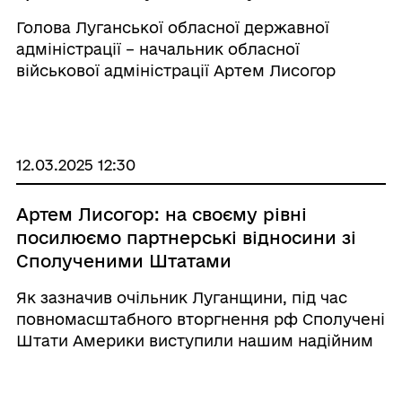
Артем Лисогор
Голова Луганської обласної державної
адміністрації – начальник обласної
військової адміністрації Артем Лисогор
долучився онлайн до форуму «Лісові
ресурси: сучасні виклики та перспективи»,
який відбувся у Житомирі. У рамках форуму
обго ...
12.03.2025 12:30
Артем Лисогор: на своєму рівні
посилюємо партнерські відносини зі
Сполученими Штатами
Як зазначив очільник Луганщини, під час
повномасштабного вторгнення рф Сполучені
Штати Америки виступили нашим надійним
партнером. «Американська сторона
сприймає наші аргументи щодо досягнення