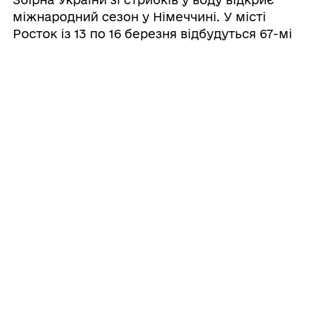
міжнародний сезон у Німеччині. У місті
Росток із 13 по 16 березня відбудуться 67-мі
Міжнародні змагання зі стрибків у воду. У
них візьмуть участь спортсмени з 17 країн.
До складу збірної України увійшли 1 ...
11.03.2025 13:30
Із 1 січня 2025 року в межах
оцінювання повсякденного
функціонування розширено підхід
до підтримки людей з інвалідністю
Оцінювання зосереджене не лише на
та тих, хто потребує допомоги
встановленні статусу інвалідності, а й на
визначенні реальних потреб людини.
Послуги, які можна отримати за
результатами оцінювання, охоплюють такі
сфери: Освіта: підтримка в інклюзивному
навчанні, психолого-п ...