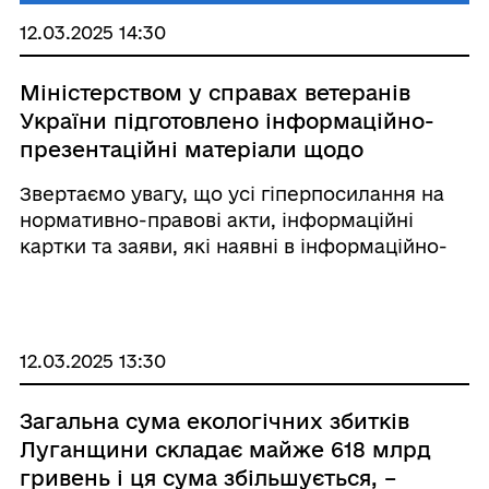
12.03.2025 14:30
Міністерством у справах ветеранів
України підготовлено інформаційно-
презентаційні матеріали щодо
адміністративних послуг, суб’єктом
Звертаємо увагу, що усі гіперпосилання на
надання яких є Мінветеранів
нормативно-правові акти, інформаційні
картки та заяви, які наявні в інформаційно-
презентаційних матеріалах, є активні. 02545
- Встановлення статусу учасника бойових
дій, видача посвідчення https://dri ...
12.03.2025 13:30
Загальна сума екологічних збитків
Луганщини складає майже 618 млрд
гривень і ця сума збільшується, –