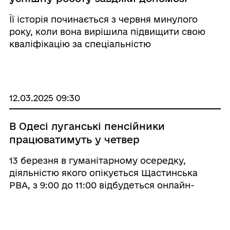
Луганського обласного центру
Її історія починається з червня минулого
зайнятості
року, коли вона вирішила підвищити свою
кваліфікацію за спеціальністю
"Медсестринство". Завдяки ваучеру,
наданому центром зайнятості, Сабіна
пройшла необхідні сертифіковані курси і
здобула нові знання та ...
12.03.2025 09:30
В Одесі луганські пенсійники
працюватимуть у четвер
13 березня в гуманітарному осередку,
діяльністю якого опікується Щастинська
РВА, з 9:00 до 11:00 відбудеться онлайн-
консультування з питань пенсійного
забезпечення, субсидій і пільг. Адреса: м.
Одеса, вул. Європейська, буд. 32.