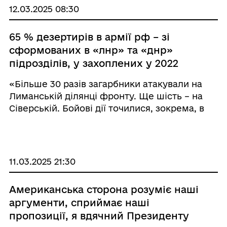
_____________________ ...
12.03.2025 08:30
65 % дезертирів в армії рф – зі
сформованих в «лнр» та «днр»
підрозділів, у захоплених у 2022
році містах окупанти не можуть
«Більше 30 разів загарбники атакували на
оформити карту ветерана, майже
Лиманській ділянці фронту. Ще шість – на
300 БпЛА застосував ворог на
Сіверській. Бойові дії точилися, зокрема, в
Луганщині
Білогорівці та поблизу Греківки. Зі ствольної
артилерії противник поцілив 14 разів. У бік
наших оборонних укріплень н ...
11.03.2025 21:30
Американська сторона розуміє наші
аргументи, сприймає наші
пропозиції, я вдячний Президенту