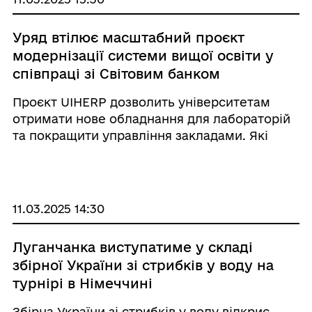
Уряд втілює масштабний проєкт
модернізації системи вищої освіти у
співпраці зі Світовим банком
Проєкт UIHERP дозволить університетам
отримати нове обладнання для лабораторій
та покращити управління закладами. Які
університети вже отримують фінансування
та що зміниться для студентів і викладачів –
дивіться в інфографіці. ________________ ...
11.03.2025 14:30
Луганчанка виступатиме у складі
збірної України зі стрибків у воду на
турнірі в Німеччині
Збірна України зі стрибків у воду відкриє