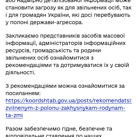
або надмірно деталізованої інформації може
становити загрозу як для звільнених осіб, так
і для громадян України, які досі перебувають
у полоні держави-агресора.
Закликаємо представників засобів масової
інформації, адміністраторів інформаційних
ресурсів, громадськість та родини
звільнених осіб ознайомитися з
рекомендаціями та дотримуватися їх у своїй
діяльності.
З рекомендаціями можна ознайомитися за
посиланням:
https://koordshtab.gov.ua/posts/rekomendatsiyi
zvilnenym-z-polonu-zakhysnykam-rodynam-
ta-zmi
Разом забезпечимо гідне, безпечне та
відповідальне ставлення до наших