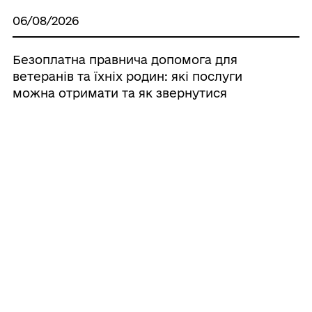
06/08/2026
Безоплатна правнича допомога для
ветеранів та їхніх родин: які послуги
можна отримати та як звернутися
06/08/2026
Як отримати компенсацію за товари,
придбані для ветеранського
02/08/2026
Безкоштовне зуболікування та
зубопротезування для ветеранів і
ветеранок