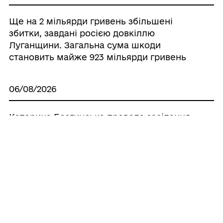
Ще на 2 мільярди гривень збільшені
збитки, завдані росією довкіллю
Луганщини. Загальна сума шкоди
становить майже 923 мільярди гривень
06/08/2026
Катерина Безгинська провела засідання
Обласної координаційної ради з питань
сім’ї, ґендерної рівності, демографічного
розвитку, запобігання домашньому
насильству та протидії торгівлі людьми
05/08/2026