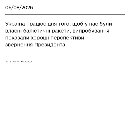
06/08/2026
Україна працює для того, щоб у нас були
власні балістичні ракети, випробування
показали хороші перспективи –
звернення Президента
04/08/2026
Важливо, щоб партнери чули Україну й
знали, що кожен пакет для нашої ППО
реально захищає життя – звернення
Президента
01/08/2026