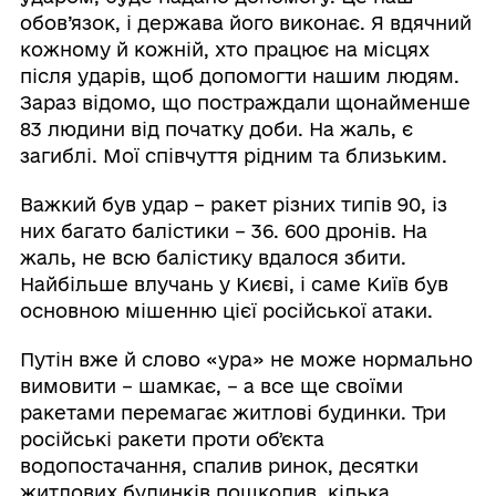
обов’язок, і держава його виконає. Я вдячний
кожному й кожній, хто працює на місцях
після ударів, щоб допомогти нашим людям.
Зараз відомо, що постраждали щонайменше
83 людини від початку доби. На жаль, є
загиблі. Мої співчуття рідним та близьким.
Важкий був удар – ракет різних типів 90, із
них багато балістики – 36. 600 дронів. На
жаль, не всю балістику вдалося збити.
Найбільше влучань у Києві, і саме Київ був
основною мішенню цієї російської атаки.
Путін вже й слово «ура» не може нормально
вимовити – шамкає, – а все ще своїми
ракетами перемагає житлові будинки. Три
російські ракети проти обʼєкта
водопостачання, спалив ринок, десятки
житлових будинків пошкодив, кілька