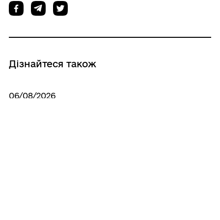
Дізнайтеся також
06/08/2026
Як отримати компенсацію за товари,
придбані для ветеранського бізнесу
06/08/2026
Безоплатна правнича допомога для
ветеранів та їхніх родин: які послуги
можна отримати та як звернутися