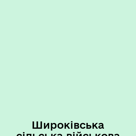
Широківська
сільська військова