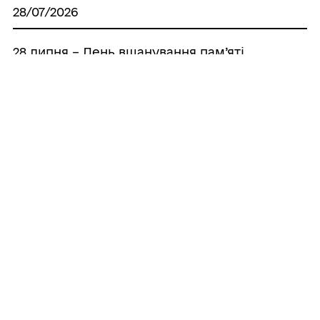
28/07/2026
28 липня – День вшанування пам’яті
Захисників і Захисниць України,
учасників добровольчих формувань та
цивільних осіб, які були страчені,
закатовані або загинули у полоні
27/07/2026
Програма працевлаштування
Усі новини