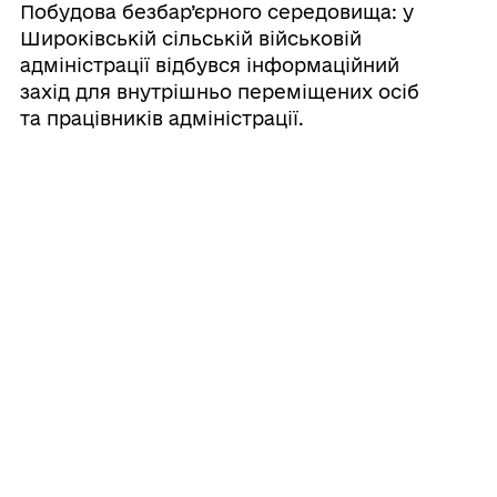
Побудова безбар’єрного середовища: у
Широківській сільській військовій
адміністрації відбувся інформаційний
захід для внутрішньо переміщених осіб
та працівників адміністрації.
05/08/2026
Програма працевлаштування
04/08/2026
Рівність та повага у мові: у
Координаційному центрі допомоги ВПО
Луганської області в Одеській області
відбулася зустріч щодо безбар’єрного
спілкування