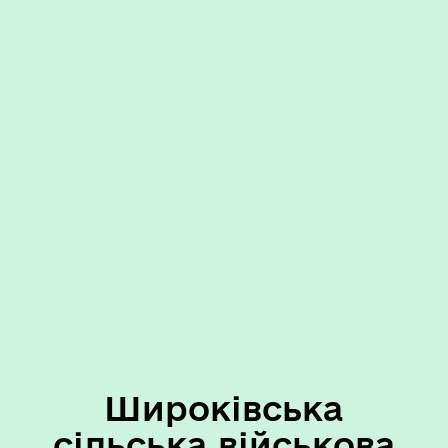
Широківська
сільська військова