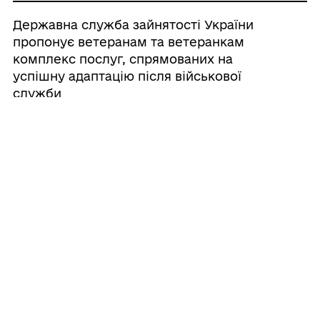
Державна служба зайнятості України
пропонує ветеранам та ветеранкам
комплекс послуг, спрямованих на
успішну адаптацію після військової
служби
22/07/2026
Державна служба зайнятості України
пропонує ветеранам та ветеранкам
комплекс послуг, спрямованих на
успішну адаптацію після військової
служби. Фахівці допомагають знайти
роботу, здобути нову професію або
підвищити кваліфікацію, а також
надають підтримку тим, хто планує
започаткувати власну справу.