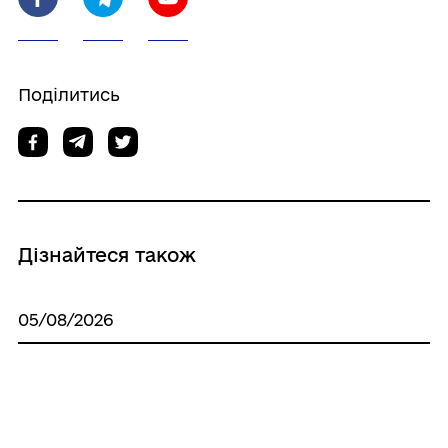
Поділитись
Дізнайтеся також
05/08/2026
34 спортсмени з Луганщини
отримуватимуть обласну стипендію у ІІ
півріччі, – Олексій Харченко