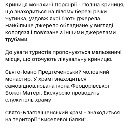
Криниця монахині Порфірії - Поліна криниця,
що знаходиться на лівому березі річки
Чугинка, уздовж якої б’ють джерела.
Найбільше джерело обладнане у вигляді
колодязя і пов’язане з іншими джерелами
трубами.
До уваги туристів пропонуються мальовничі
місця, що оточують лікувальну криницю.
Свято-Іоано Предтеченський чоловічий
монастир. У храмі знаходиться
самовідновлювана ікона Феодорівської
Божої Матері. Екскурсію проводить
служитель храму
Свято-Благовіщенський храм - знаходиться
на території “Киселевої балки”.