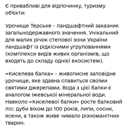
Є привабливі для відпочинку, туризму
об’єкти:
Урочище Терське - ландшафтний заказник
загальнодержавного значення. Унікальний
для малих річок степової зони України
ландшафт із рідкісними угрупованнями
(комплекси видів живих організмів, що
входять до складу однієї екосистем).
«Киселева балка» - живописне заповідне
урочище, яке здавна славиться своїми
святими джерелами. Вода з цієї балки є
аналогом Іжевської мінеральної води.
Навколо «Киселевої балки» росте балковий
ліс: дуби віком до 100 років, липи, сосни,
ясени, а також живе чимало різноманітних
тварин.