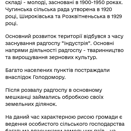
складі - молоді, засновані в 1900-1950 роках.
Чугинська сільська рада утворена в 1920
році, Широківська та Розквітненьська в 1929
році.
Основний розвиток території відбувся з часу
заснування радгоспу “Індустрія”. Основні
напрями діяльності радгоспу - тваринництво
та вирощування зернових культур.
Багато населених пунктів постраждали
внаслідок Голодомору.
Після розвалу радгоспу в основному
мешканці займались обробкою своїх
земельних ділянок.
На даний час характерною рисою громади є
ведення особистого сільського господарства
багатьма власниками земельних паїв - на