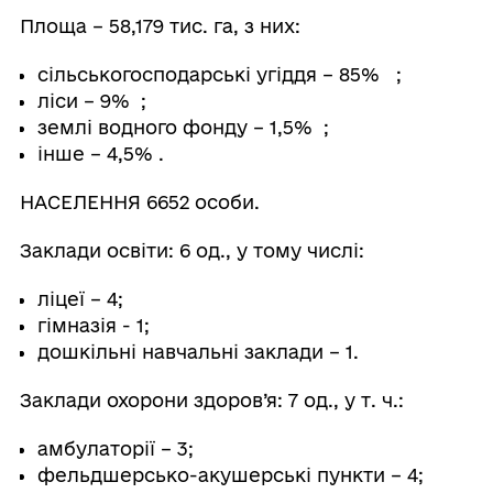
Площа – 58,179 тис. га, з них:
сільськогосподарські угіддя – 85% ;
ліси – 9% ;
землі водного фонду – 1,5% ;
інше – 4,5% .
НАСЕЛЕННЯ 6652 особи.
Заклади освіти: 6 од., у тому числі:
ліцеї – 4;
гімназія - 1;
дошкільні навчальні заклади – 1.
Заклади охорони здоров’я: 7 од., у т. ч.:
амбулаторії – 3;
фельдшерсько-акушерські пункти – 4;