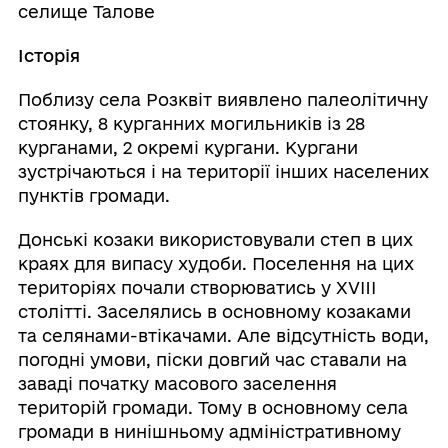
селище Талове
Історія
Поблизу села Розквіт виявлено палеолітичну
стоянку, 8 курганних могильників із 28
курганами, 2 окремі кургани. Кургани
зустрічаються і на території інших населених
пунктів громади.
Донські козаки використовували степ в цих
краях для випасу худоби. Поселення на цих
територіях почали створюватись у XVIII
столітті. Заселялись в основному козаками
та селянами-втікачами. Але відсутність води,
погодні умови, піски довгий час ставали на
заваді початку масового заселення
територій громади. Тому в основному села
громади в нинішньому адміністративному