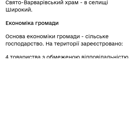
Свято-Варварівський храм - в селищі
Широкий.
Економіка громади
Основа економіки громади - сільське
господарство. На території зареєстровано:
4 товариства з обмеженою відповідальністю.
10 фермерських господарств,
24 физичних осіб підприємців
449 чоловік обробляють свої частки(паї)
самостійно.
Рослинництво - озимі зернові, кукурудза,
соняшник, гірчиця.