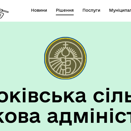
Новини
Рішення
Послуги
Муніципал
ківська сіл
кова адмініс