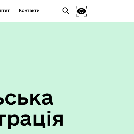
ітет
Контакти
ьська
трація