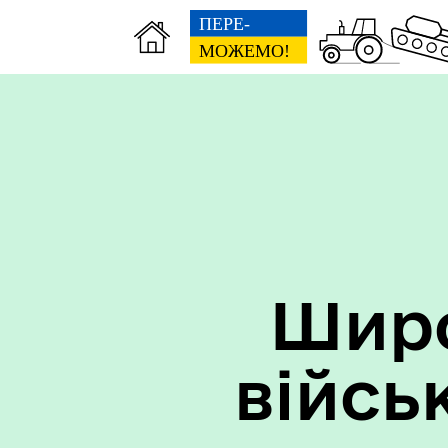
Широ
війсь