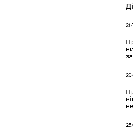
Д
21
П
в
за
29
П
ві
в
25