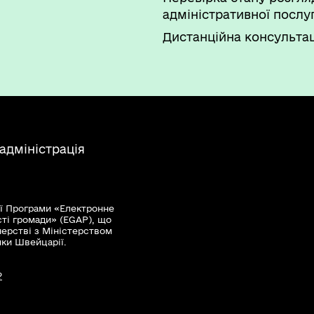
адміністративної послу
Дистанційна консультац
адміністрація
ї Програми «Електронне
сті громади» (EGAP), що
нерстві з Міністерством
мки Швейцарії.
?