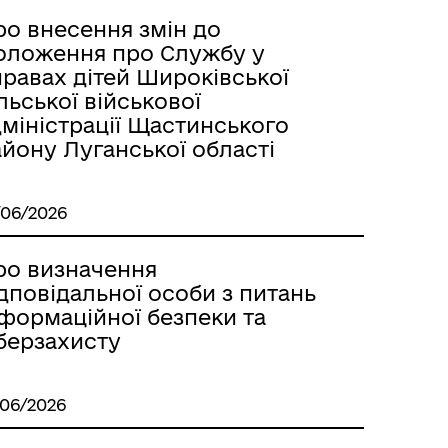
ро внесення змін до
оложення про Службу у
равах дітей Широківської
льської військової
міністрації Щастинського
йону Луганської області
/06/2026
ро визначення
дповідальної особи з питань
нформаційної безпеки та
іберзахисту
/06/2026