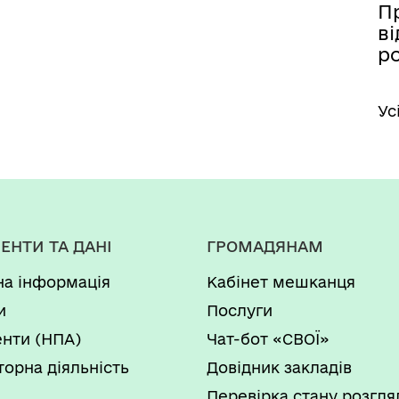
П
ві
р
Ус
ЕНТИ ТА ДАНІ
ГРОМАДЯНАМ
на інформація
Кабінет мешканця
и
Послуги
нти (НПА)
Чат-бот «СВОЇ»
торна діяльність
Довідник закладів
Перевірка стану розгля