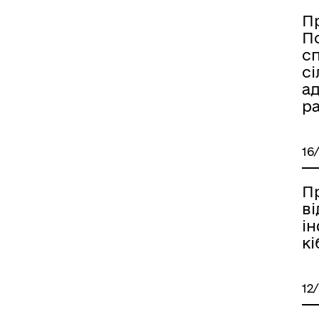
П
П
сп
сі
ад
ра
16
П
ві
і
к
12