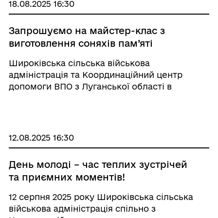
18.08.2025 16:30
Запрошуємо на майстер-клас з
виготовлення соняхів пам’яті
Широківська сільська військова
адміністрація та Координаційний центр
допомоги ВПО з Луганської області в
Одеській області запрошують долучитися до
майстер-класу з виготовлення соняхів
пам’яті до Дня вшанування пам’яті загиблих
захисників та за ...
12.08.2025 16:30
День молоді – час теплих зустрічей
та приємних моментів!
12 серпня 2025 року Широківська сільська
військова адміністрація спільно з