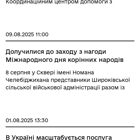
Координаційним центром допомоги з
Луганської області в Одеській області
подарували молоді та дітям особливий день.
На великому екрані ожила зворушлива
історія «Ліло і Стіч ...
09.08.2025 11:00
Долучилися до заходу з нагоди
Міжнародного дня корінних народів
8 серпня у Сквері імені Номана
Челебіджихана представники Широківської
сільської військової адміністрації разом із
Координаційним центром підтримки ВПО
Луганщини в місті Одеса долучилися до
заходу з нагоди Міжнародного дня корінних
народів. Це був ...
01.08.2025 13:30
В Україні масштабується послуга