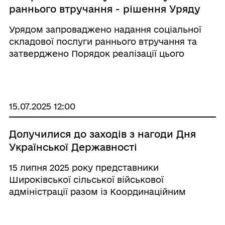
раннього втручання - рішення Уряду
Урядом запроваджено надання соціальної
складової послуги раннього втручання та
затверджено Порядок реалізації цього
експериментального проекту. Наразі в
Україні діють понад 70 команд раннього
втручання. Завдяки змінам послуга
масштабується - понад 100 гро ...
15.07.2025 12:00
Долучилися до заходів з нагоди Дня
Української Державності
15 липня 2025 року представники
Широківської сільської військової
адміністрації разом із Координаційним
центром підтримки ВПО Луганщини в місті
Одеса долучилися до заходів з нагоди Дня