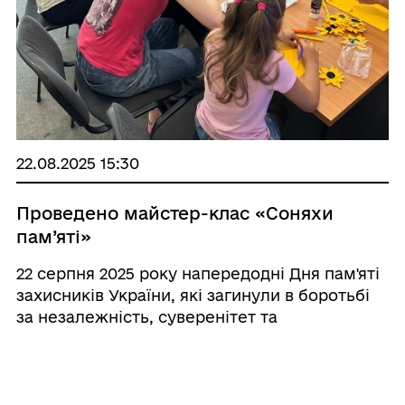
22.08.2025 15:30
Проведено майстер-клас «Соняхи
пам’яті»
22 серпня 2025 року напередодні Дня пам'яті
захисників України, які загинули в боротьбі
за незалежність, суверенітет та
територіальну цілісність країни об’єдналися
на майстер-класі «Соняхи пам’яті»,
організованому Широківською ...