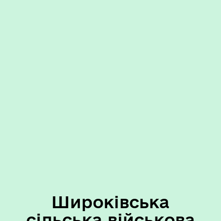
Широківська
сільська військова