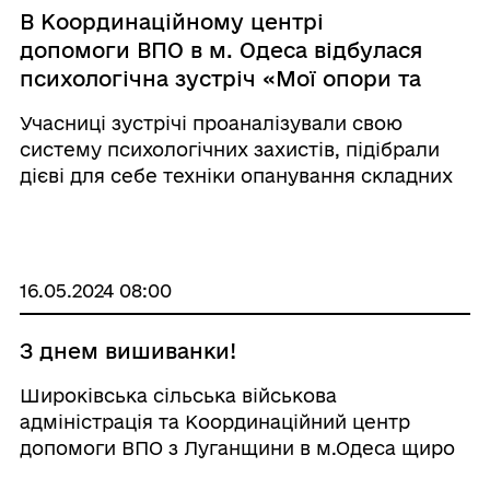
В Координаційному центрі
допомоги ВПО в м. Одеса відбулася
психологічна зустріч «Мої опори та
ресурси. Усвідомлена відповідь на
Учасниці зустрічі проаналізували свою
стрес» за підтримки Міжнародним
систему психологічних захистів, підібрали
Комітетом Порятунку (IRC)
дієві для себе техніки опанування складних
емоцій та наповнилися енергією
взаємопідтримки. Учасницям вдалося
поділитися своїми емоціями, створити
мережу однодумців та отрим ...
16.05.2024 08:00
З днем вишиванки!
Широківська сільська військова
адміністрація та Координаційний центр
допомоги ВПО з Луганщини в м.Одеса щиро
вітає всіх з Днем вишиванки! Сьогодні ми