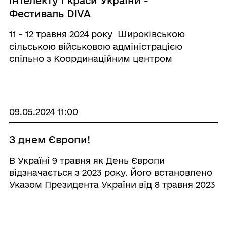
інтелекту і краси України -
Фестиваль DIVA
11 - 12 травня 2024 року Широківською
сільською військовою адміністрацією
спільно з Координаційним центром
допомоги ВПО Луганщини в м. Одеса для
наших переселенців організовано
відвідування наймаштабнішого фестивалю
інтелекту і краси України - Фести ...
09.05.2024 11:00
З днем Європи!
В Україні 9 травня як День Європи
відзначається з 2023 року. Його встановлено
Указом Президента України від 8 травня 2023
року № 266 з метою зміцнення єдності
народів Європи, забезпечення миру і
стабільності на Європейському континенті. І