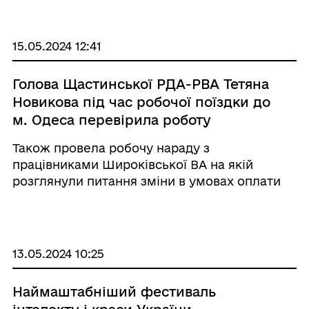
святкуємо нашу національну гордість, красу
та спадщину. Вишиванка — це не просто
одяг, це символ ...
15.05.2024 12:41
Голова Щастинської РДА-РВА Тетяна
Новикова під час робочої поїздки до
м. Одеса перевірила роботу
Координаційного центру допомоги
Також провела робочу нараду з
ВПО з Луганської області в Одеській
працівниками Широківської ВА на якій
області
розглянули питання зміни в умовах оплати
праці, поповнення та накопичення
матеріального резерву та створення
комунального підприємства з питань
житлово - комунального господарства. ...
13.05.2024 10:25
Наймаштабніший фестиваль