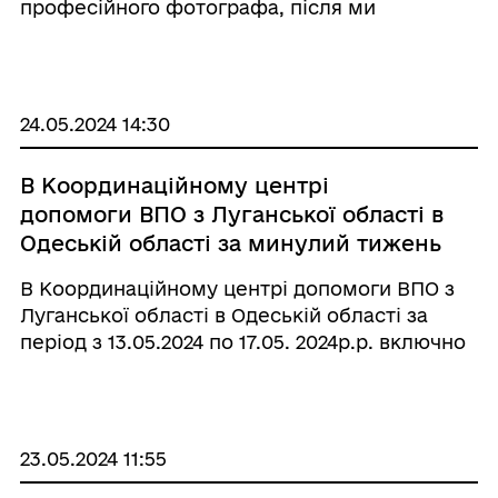
професійного фотографа, після ми
гарантуємо Вам гарний настрій та круті
фото. Кількість місць обмежена. Питання за
телефоном: 0995410945.
24.05.2024 14:30
В Координаційному центрі
допомоги ВПО з Луганської області в
Одеській області за минулий тижень
було видано 233 продуктовиї наборів
В Координаційному центрі допомоги ВПО з
Луганської області в Одеській області за
період з 13.05.2024 по 17.05. 2024р.р. включно
видали : 233 - продуктових набора від ЛОДА-
ЛОВА, 240 - продуктових набора на родину
від БО «Фонд Ріната Ахметова&ra ...
23.05.2024 11:55