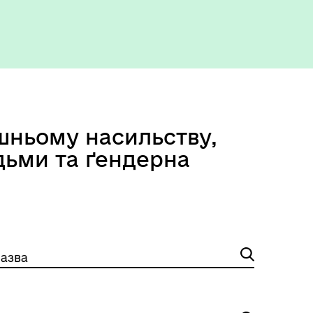
шньому насильству,
юдьми та ґендерна
азва