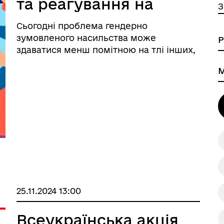
та реагування на
З
домашнє
Сьогодні проблема гендерно
насильство щодо
зумовленого насильства може
жінок та чоловіків
здаватися менш помітною на тлі інших,
які є наслідками збройної агресії рф.
Однак, під час війни кількість випадків
домашнього насильства значно
зростає:у 2023 році Національна поліція
Укра ...
25.11.2024 13:00
Всеукраїнська акція