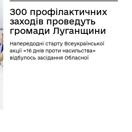
З00 профілактичних
заходів проведуть
громади Луганщини
в рамках акції «16
Напередодні старту Всеукраїнської
днів проти
акції «16 днів проти насильства»
насильства»
відбулось засідання Обласної
координаційної ради з питань сім’ї,
ґендерної рівності, демографічного
розвитку, запобігання домашньому
насильству та протидії торгівлі людьм ...