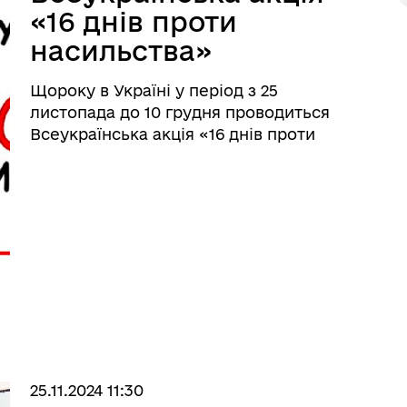
«16 днів проти
насильства»
Щороку в Україні у період з 25
листопада до 10 грудня проводиться
Всеукраїнська акція «16 днів проти
насильства» 17 грудня 1999 року
Генеральна Асамблея ООН оголосила 25
листопада Міжнародним днем
боротьби за ліквідацію насильства
щодо жіно ...
25.11.2024 11:30