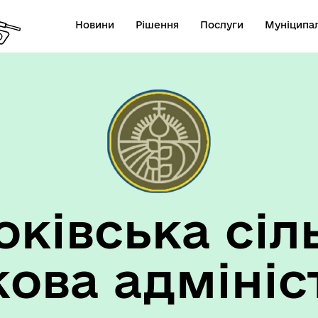
Новини
Рішення
Послуги
Муніципал
ківська сіл
кова адмініс