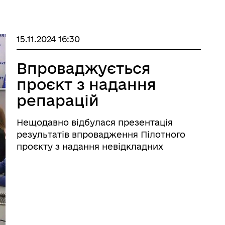
15.11.2024 16:30
Впроваджується
проєкт з надання
репарацій
постраждалим від
Нещодавно відбулася презентація
сексуального
результатів впровадження Пілотного
насильства
проєкту з надання невідкладних
проміжних репарацій постраждалим від
сексуального насильства, пов’язаного з
конфліктом. Під час заходу обговорені
ключові досягнення проєкту, виклик ...