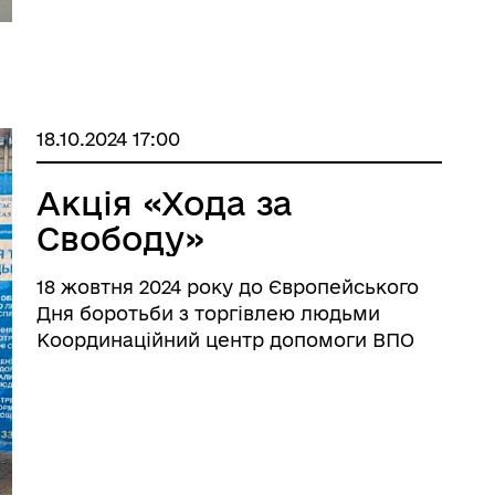
18.10.2024 17:00
Акція «Хода за
Свободу»
18 жовтня 2024 року до Європейського
Дня боротьби з торгівлею людьми
Координаційний центр допомоги ВПО
Луганської області в м. Одеса та
Широківська СВА прийняли участь у
акції «Хода за Свободу».
___________________________________ ...