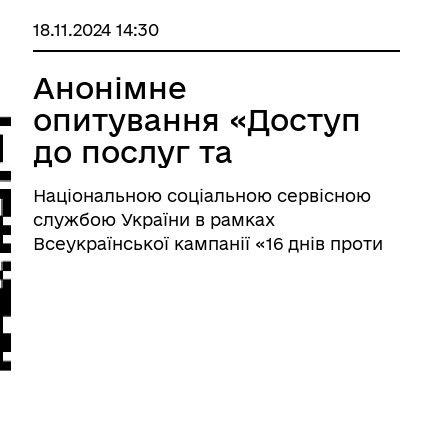
18.11.2024 14:30
Анонімне
опитування «Доступ
до послуг та
допомоги
Національною соціальною сервісною
постраждалих від
службою України в рамках
домашнього
Всеукраїнської кампанії «16 днів проти
насильства» проводиться опитування
насильства та/або
«Доступ до послуг та допомоги
насильства за
постраждалих від домашнього
ознакою статі»
насильства та/або насильства за
ознакою статі& ...