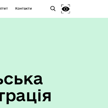
ітет
Контакти
ьська
трація