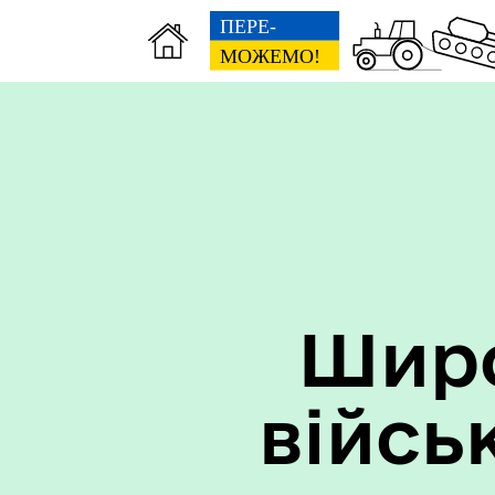
Широ
війсь