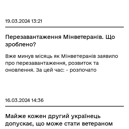
безоплатного зубопротезування ветеранів.
Національна служба здоров&rsqu ...
19.03.2024 13:21
Перезавантаження Мінветеранів. Що
зроблено?
Вже минув місяць як Мінветеранів заявило
про перезавантаження, розвиток та
оновлення. За цей час: - розпочато
наповнення Реєстру суб’єктів надання послуг
із психологічної допомоги для ветеранів та
їхніх родин та відкрито доступ до
безоплатної пси ...
16.03.2024 14:36
Майже кожен другий українець
допускає, що може стати ветераном