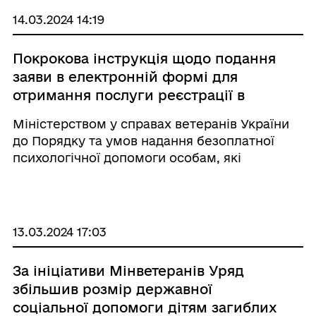
500 т ...
14.03.2024 14:19
Покрокова інструкція щодо подання
заяви в електронній формі для
отримання послуги реєстрації в
Реєстрі суб’єктів надання послуг із
Міністерством у справах ветеранів України
психологічної допомоги для
до Порядку та умов надання безоплатної
ветеранів і членів їх сімей
психологічної допомоги особам, які
звільняються або звільнені з військової
служби, з числа ветеранів війни, осіб, які
мають особливі заслуги перед Батьківщиною
...
13.03.2024 17:03
За ініціативи Мінветеранів Уряд
збільшив розмір державної
соціальної допомоги дітям загиблих