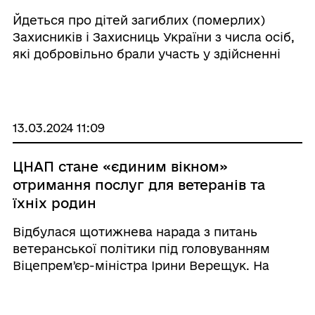
захисників-добровольців
Йдеться про дітей загиблих (померлих)
Захисників і Захисниць України з числа осіб,
які добровільно брали участь у здійсненні
заходів, необхідних для забезпечення
оборони України, та не входили до складу
добровольчих формувань територіальних
громад (ДФТГ). ...
13.03.2024 11:09
ЦНАП стане «єдиним вікном»
отримання послуг для ветеранів та
їхніх родин
Відбулася щотижнева нарада з питань
ветеранської політики під головуванням
Віцепремʼєр-міністра Ірини Верещук. На
заході Мінветеранів представили
презентацію «Єдине вікно у ЦНАП, як