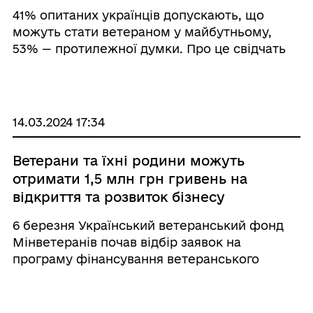
41% опитаних українців допускають, що
можуть стати ветераном у майбутньому,
53% — протилежної думки. Про це свідчать
дані четвертого загальнонаціонального
опитування “Образ ветеранів в українському
суспільстві”, проведеного Соціологіч ...
14.03.2024 17:34
Ветерани та їхні родини можуть
отримати 1,5 млн грн гривень на
відкриття та розвиток бізнесу
6 березня Український ветеранський фонд
Мінветеранів почав відбір заявок на
програму фінансування ветеранського
бізнесу “Варто почати власну справу”. За
умовами конкурсу, на започаткування чи
розвиток власної справи можна отримати від