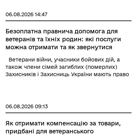
зареєстровані у встановленому
законодавством порядку як фіз ...
06.08.2026 14:47
Безоплатна правнича допомога для
ветеранів та їхніх родин: які послуги
можна отримати та як звернутися
Ветерани війни, учасники бойових дій, а
також члени сімей загиблих (померлих)
Захисників і Захисниць України мають право
на безоплатну вторинну правничу допомогу
з будь-яких правових питань. Це означає, що
державні юридичні послуги не обмежую ...
06.08.2026 09:13
Як отримати компенсацію за товари,
придбані для ветеранського