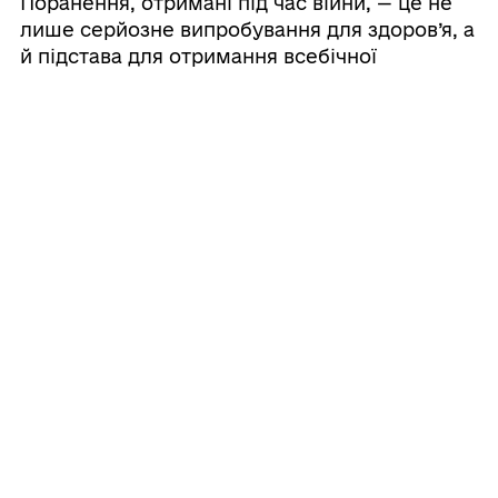
Поранення, отримані під час війни, — це не
лише серйозне випробування для здоров’я, а
й підстава для отримання всебічної
державної підтримки. Однією з форм такої
підтримки є надання статусу особи з
інвалідністю внаслідок війни (ОІВВ). Хто м ...
28.07.2026 14:52
Учасники бойових дій та люди з
інвалідністю внаслідок війни можуть
пройти професійне навчання в
закладах професійної (професійно-
Таку можливість передбачає постанова
технічної) освіти Державної служби
Кабінету Міністрів України № 984. У картках
зайнятості.
пояснюємо, які документи потрібні та що ще
потрібно знати. Потрібна консультація
юриста? Звертайтеся до системи надання
БПД. Напишіть приватне повідомлення цій
стор ...