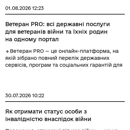
враховуючи ваші індивідуальні п ...
01.08.2026 12:23
Ветеран PRO: всі державні послуги
для ветеранів війни та їхніх родин
на одному портал
🔹Ветеран PRO — це онлайн-платформа, на
якій зібрано повний перелік державних
сервісів, програм та соціальних гарантій для
ветеранів, ветеранок і членів їхніх сімей.
Сервіс працює за принципом «єдиного
вікна», що дозволяє швидко знайти а ...
30.07.2026 10:22
Як отримати статус особи з
інвалідністю внаслідок війни