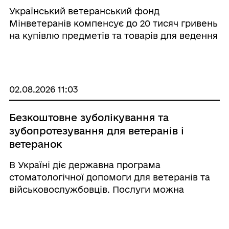
Український ветеранський фонд
Мінветеранів компенсує до 20 тисяч гривень
на купівлю предметів та товарів для ведення
ветеранського бізнесу. Право на отримання
компенсації мають ветерани війни,
зареєстровані у встановленому
законодавством порядку як фі ...
02.08.2026 11:03
Безкоштовне зуболікування та
зубопротезування для ветеранів і
ветеранок
В Україні діє державна програма
стоматологічної допомоги для ветеранів та
військовослужбовців. Послуги можна
отримати в медзакладах, які мають договір із
НСЗУ, незалежно від прописки. Обсяг
необхідних послуг визначає лікар,