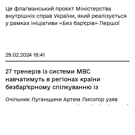
Це флагманський проєкт Міністерства
внутрішніх справ України, який реалізується
у рамках ініціативи «Без бар’єрів» Першої
леді України Олени Зеленської. Мета цього
проєкту – створення зручної та якісної
державної послуги з навча ...
29.02.2024 18:41
27 тренерів із системи МВС
навчатимуть в регіонах країни
безбар’єрному спілкуванню із
постраждалими від війни
Очільник Луганщини Артем Лисогор узяв
участь у розширеному засіданні міжвідомчої
координаційної ради з питань охорони
психічного здоров’я та надання психологічної
допомоги особам, які постраждали