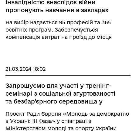
інвалідністю внаслідок війни
пропонують навчання в закладах
професійно-технічної освіти
На вибір надається 95 професій та 365
Державної служби зайнятості
освітніх програм. Забезпечується
компенсація витрат на проїзд до місця
навчання та у зворотному напрямку, а також
надання місця проживання на період
навчання. Фінансування професійного
навчання здійснюється за р ...
21.03.2024 18:02
Запрошуємо для участі у тренінг-
семінарі з соціальної згуртованості
та безбар’єрного середовища у
молодіжному секторі
Проєкт Ради Європи «Молодь за демократію
в Україні: III Фаза» у співпраці з
Міністерством молоді та спорту України
запрошує подавати заявки для участі у