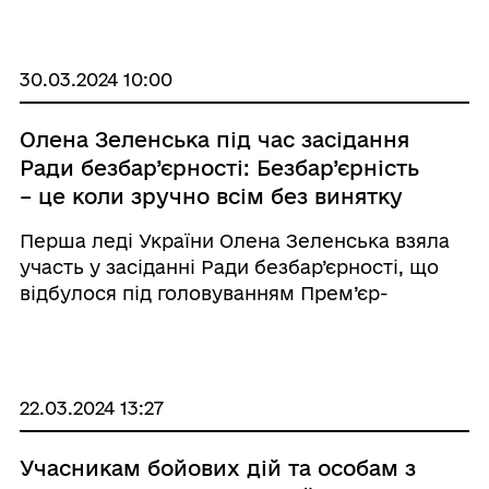
ВПО, котрі отримували допомогу протягом
року або двох, її було продовжено ще на 6
міся ...
30.03.2024 10:00
Олена Зеленська під час засідання
Ради безбар’єрності: Безбар’єрність
– це коли зручно всім без винятку
Перша леді України Олена Зеленська взяла
участь у засіданні Ради безбар’єрності, що
відбулося під головуванням Прем’єр-
міністра Дениса Шмигаля за участю
представників уряду, голів профільних
комітетів Верховної Ради, офіційних
представників си ...
22.03.2024 13:27
Учасникам бойових дій та особам з