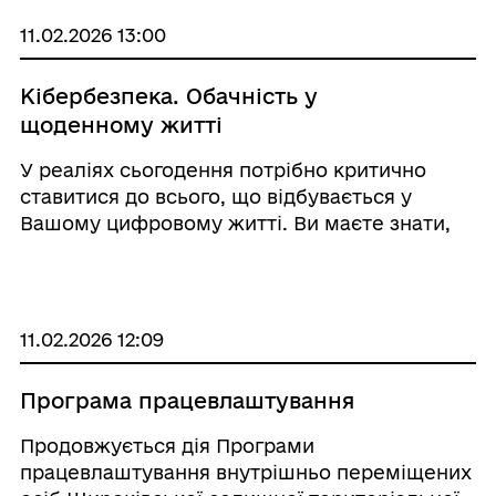
для радості та ...
11.02.2026 13:00
Кібербезпека. Обачність у
щоденному житті
У реаліях сьогодення потрібно критично
ставитися до всього, що відбувається у
Вашому цифровому житті. Ви маєте знати,
хто і навіщо може Вас атакувати. Не
залишайте свій телефон або ноутбук без
нагляду. Якщо працюєте з чутливою
інформацією — розділіт ...
11.02.2026 12:09
Програма працевлаштування
Продовжується дія Програми
працевлаштування внутрішньо переміщених