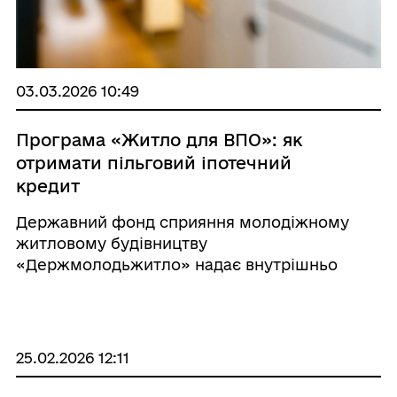
03.03.2026 10:49
Програма «Житло для ВПО»: як
отримати пільговий іпотечний
кредит
Державний фонд сприяння молодіжному
житловому будівництву
«Держмолодьжитло» надає внутрішньо
переміщеним особам можливість отримати
пільговий іпотечний кредит на придбання
власного житла. Програма «Житло для ВПО»
створена для то ...
25.02.2026 12:11