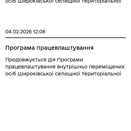
осіб Широківської селищної територіальної
громади Щастинського району Луганської
області на 2025 - 2026 роки, яка включає
заходи з працевлаштування, надання
фінансової підтримки для переїз ...
04.02.2026 12:08
Програма працевлаштування
Продовжується дія Програми
працевлаштування внутрішньо переміщених
осіб Широківської селищної територіальної
громади Щастинського району Луганської
області на 2025 - 2026 роки, яка включає
заходи з працевлаштування, надання
фінансової підтримки для переїз ...
30.01.2026 10:50
Житлові ваучери для ВПО: перші
результати та виклики