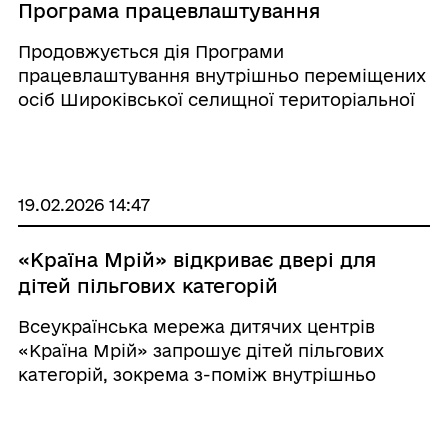
Програма працевлаштування
Продовжується дія Програми
працевлаштування внутрішньо переміщених
осіб Широківської селищної територіальної
громади Щастинського району Луганської
області на 2025 - 2026 роки, яка включає
заходи з працевлаштування, надання
фінансової підтримки для переїз ...
19.02.2026 14:47
«Країна Мрій» відкриває двері для
дітей пільгових категорій
Всеукраїнська мережа дитячих центрів
«Країна Мрій» запрошує дітей пільгових
категорій, зокрема з-поміж внутрішньо
переміщених осіб із Луганщини,
безкоштовно відвідати свої заклади. Проєкт
створений, щоб подарувати дітям простір